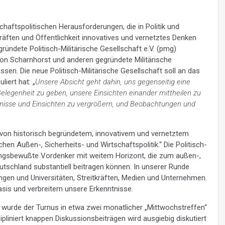
chaftspolitischen Herausforderungen, die in Politik und
räften und Öffentlichkeit innovatives und vernetztes Denken
ründete Politisch-Militärische Gesellschaft e.V. (pmg)
 von Scharnhorst und anderen gegründete Militärische
sen. Die neue Politisch-Militärische Gesellschaft soll an das
iert hat: „
Unsere Absicht geht dahin, uns gegenseitig eine
elegenheit zu geben, unsere Einsichten einander mittheilen zu
tnisse und Einsichten zu vergrößern, und Beobachtungen und
von historisch begründetem, innovativem und vernetztem
en Außen-, Sicherheits- und Wirtschaftspolitik.“ Die Politisch-
rtungsbewußte Vordenker mit weitem Horizont, die zum außen-,
eutschland substantiell beitragen können. In unserer Runde
ungen und Universitäten, Streitkräften, Medien und Unternehmen.
sis und verbreitern unsere Erkenntnisse.
 wurde der Turnus in etwa zwei monatlicher „Mittwochstreffen“
ipliniert knappen Diskussionsbeiträgen wird ausgiebig diskutiert