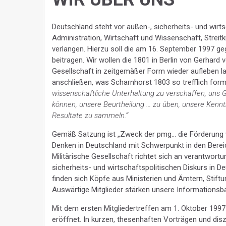
Deutschland steht vor außen-, sicherheits- und wirts
Administration, Wirtschaft und Wissenschaft, Streitk
verlangen. Hierzu soll die am 16. September 1997 geg
beitragen. Wir wollen die 1801 in Berlin von Gerhard
Gesellschaft in zeitgemäßer Form wieder aufleben las
anschließen, was Scharnhorst 1803 so trefflich formul
wissenschaftliche Unterhaltung zu verschaffen, uns G
können, unsere Beurtheilung … zu üben, unsere Kenn
Resultate zu sammeln.
“
Gemäß Satzung ist „Zweck der pmg… die Förderung 
Denken in Deutschland mit Schwerpunkt in den Bereich
Militärische Gesellschaft richtet sich an verantwo
sicherheits- und wirtschaftspolitischen Diskurs in D
finden sich Köpfe aus Ministerien und Ämtern, Stift
Auswärtige Mitglieder stärken unsere Informationsba
Mit dem ersten Mitgliedertreffen am 1. Oktober 1997
eröffnet. In kurzen, thesenhaften Vorträgen und disz