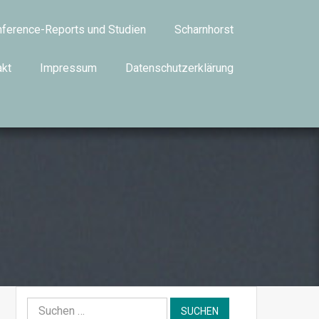
ference-Reports und Studien
Scharnhorst
akt
Impressum
Datenschutzerklärung
Suchen