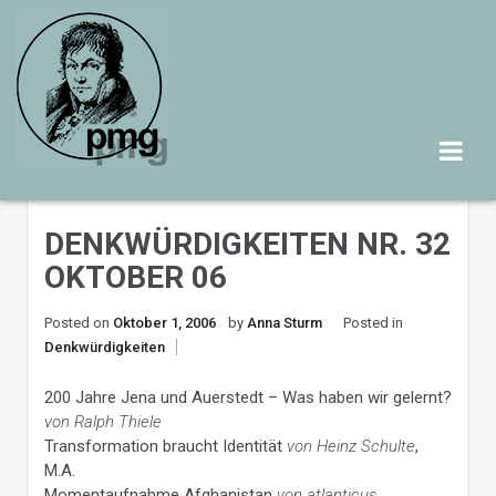
Skip
to
content
DENKWÜRDIGKEITEN NR. 32
OKTOBER 06
Posted on
Oktober 1, 2006
by
Anna Sturm
Posted in
Denkwürdigkeiten
200 Jahre Jena und Auerstedt – Was haben wir gelernt?
von
Ralph Thiele
Transformation braucht Identität
von
Heinz Schulte
,
M.A.
Momentaufnahme Afghanistan
von atlanticus