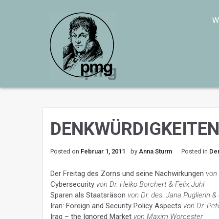
W
Skip
to
content
DENKWÜRDIGKEITEN 
Posted on
Februar 1, 2011
by
Anna Sturm
Posted in
De
Der Freitag des Zorns und seine Nachwirkungen
von
Cybersecurity
von Dr. Heiko Borchert & Felix Juhl
Sparen als Staatsräson
von Dr. des. Jana Puglierin &
Iran: Foreign and Security Policy Aspects
von Dr. Pet
Iraq – the Ignored Market
von Maxim Worcester