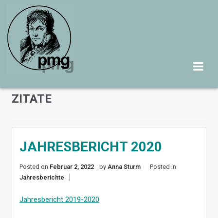
Skip
to
content
ZITATE
JAHRESBERICHT 2020
Posted on
Februar 2, 2022
by
Anna Sturm
Posted in
Jahresberichte
Jahresbericht 2019-2020