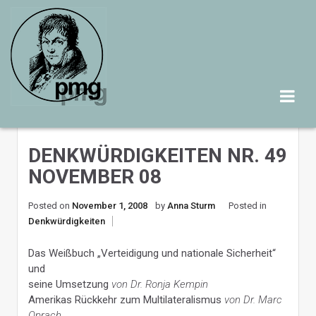
Skip
to
content
DENKWÜRDIGKEITEN NR. 49
NOVEMBER 08
Posted on
November 1, 2008
by
Anna Sturm
Posted in
Denkwürdigkeiten
Das Weißbuch „Verteidigung und nationale Sicherheit“
und
seine Umsetzung
von Dr. Ronja Kempin
Amerikas Rückkehr zum Multilateralismus
von Dr. Marc
Oprach