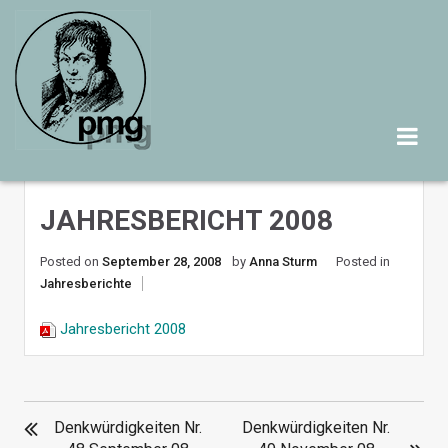
Skip
to
content
JAHRESBERICHT 2008
Posted on
September 28, 2008
by
Anna Sturm
Posted in
Jahresberichte
Jahresbericht 2008
BEITRAGSNAVIGATION
Denkwürdigkeiten Nr.
Denkwürdigkeiten Nr.