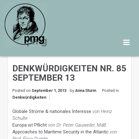
Skip
to
content
DENKWÜRDIGKEITEN NR. 85
SEPTEMBER 13
Posted on
September 1, 2013
by
Anna Sturm
Posted in
Denkwürdigkeiten
Globale Ströme & nationales Interesse
von Heinz
Schulte
Europa ist Pflicht
von Dr. Peter Gauweiler, MdB
Approaches to Maritime Security in the Atlantic
von
Prof. Érico Duarte