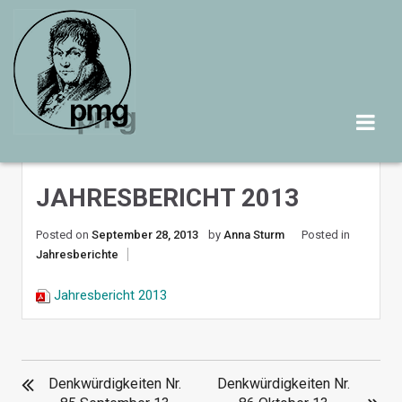
Skip
to
content
JAHRESBERICHT 2013
Posted on
September 28, 2013
by
Anna Sturm
Posted in
Jahresberichte
Jahresbericht 2013
BEITRAGSNAVIGATION
Denkwürdigkeiten Nr.
Denkwürdigkeiten Nr.