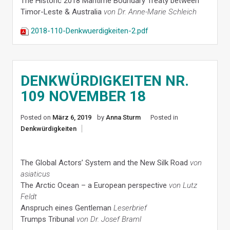
The Historic 2018 Maritime Boundary Treaty between
Timor-Leste & Australia
von Dr. Anne-Marie Schleich
2018-110-Denkwuerdigkeiten-2.pdf
DENKWÜRDIGKEITEN NR.
109 NOVEMBER 18
Posted on
März 6, 2019
by
Anna Sturm
Posted in
Denkwürdigkeiten
The Global Actors’ System and the New Silk Road
von
asiaticus
The Arctic Ocean – a European perspective
von Lutz
Feldt
Anspruch eines Gentleman
Leserbrief
Trumps Tribunal
von Dr. Josef Braml