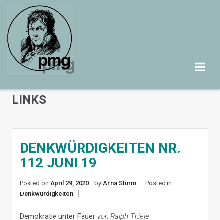
Skip
to
content
LINKS
DENKWÜRDIGKEITEN NR.
112 JUNI 19
Posted on
April 29, 2020
by
Anna Sturm
Posted in
Denkwürdigkeiten
Demokratie unter Feuer
von Ralph Thiele